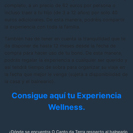
completo, a un precio de 62 euros por persona o
incluso traer a tu hijo (de 3 a 12 años) por solo 40
euros adicionales. De esta manera, podréis compartir
la experiencia con toda la familia.
También has de tener en cuenta la tranquilidad que te
da disponer de hasta 12 meses desde la fecha de
compra para hacer uso de tu bono. De esta manera,
podrás regalar la experiencia a cualquier ser querido y
así tendrá tiempo de sobra para organizar su viaje en
la fecha que mejor le venga (sujeta a disponibilidad de
la casa y el balneario).
Consigue aquí tu Experiencia
Wellness.
¿Dónde se encuentra O Canto da Terra respecto al balneario