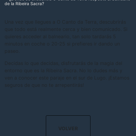
de la Ribeira Sacra?
Una vez que llegues a O Canto da Terra, descubrirás
que todo está realmente cerca y bien comunicado. Si
quieres acceder al balneario, tan solo tardarás 5
minutos en coche o 20-25 si prefieres ir dando un
paseo.
Decidas lo que decidas, disfrutarás de la magia del
entorno que es la Ribeira Sacra. No lo dudes más y
ven a conocer este paraje en el sur de Lugo. ¡Estamos
seguros de que no te arrepentirás!
VOLVER