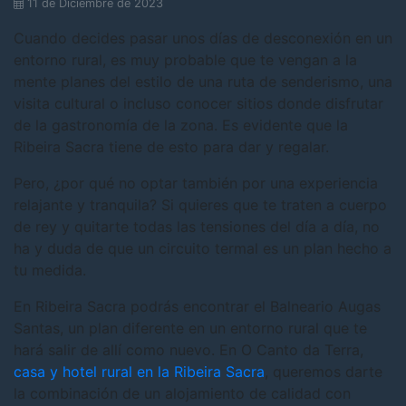
11 de Diciembre de 2023
Cuando decides pasar unos días de desconexión en un
entorno rural, es muy probable que te vengan a la
mente planes del estilo de una ruta de senderismo, una
visita cultural o incluso conocer sitios donde disfrutar
de la gastronomía de la zona. Es evidente que la
Ribeira Sacra tiene de esto para dar y regalar.
Pero, ¿por qué no optar también por una experiencia
relajante y tranquila? Si quieres que te traten a cuerpo
de rey y quitarte todas las tensiones del día a día, no
ha y duda de que un circuito termal es un plan hecho a
tu medida.
En Ribeira Sacra podrás encontrar el Balneario Augas
Santas, un plan diferente en un entorno rural que te
hará salir de allí como nuevo. En O Canto da Terra,
casa y hotel rural en la Ribeira Sacra
, queremos darte
la combinación de un alojamiento de calidad con