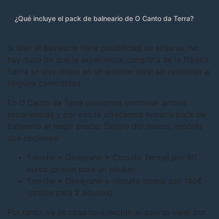
¿Qué incluye el pack de balneario de O Canto da Terra?
Si bien el balneario tiene posibilidad de alojarse, no
hay duda de que la experiencia completa de la Ribeira
Sacra se vive mejor en un entorno rural sin renunciar a
ninguna comodidad.
En O Canto da Terra queremos combinar ambas
experiencias y por eso te ofrecemos nuestro pack de
balneario al mejor precio. Dentro del mismo, tendrás
dos opciones:
1 noche + Desayuno + Circuito Termal por 90
euros (precio para un adulto)
1 noche + Desayuno + circuito termal por 140€
(precio para 2 adultos)
Por tanto, ya es cosa tuya decidir si quieres venir por