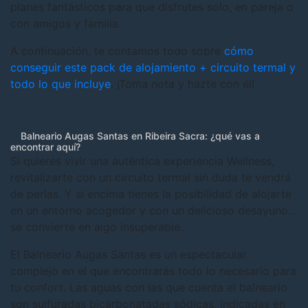
planes fantásticos para que disfrutes solo, en pareja o
con amigos y familia.
A continuación, te contamos todo sobre
cómo
conseguir este pack de alojamiento + circuito termal y
todo lo que incluye
. ¡Toma nota y hazte con él!
Balneario Augas Santas en Ribeira Sacra: ¿qué vas a
encontrar aquí?
Si quieres vivir una auténtica experiencia Wellness,
revitalizarte con un circuito termal sin duda te vendrá
de perlas. Y si encima tienes la posibilidad de alojarte
en un entorno acogedor y con un delicioso desayuno…
se convierte en algo insuperable.
El Balneario Augas Santas es un espectacular
complejo en el que encontrarás todo lo necesario para
tu confort. Las aguas con las que cuenta el balneario
son sulfuradas bicarbonatadas sódicas, indicadas en