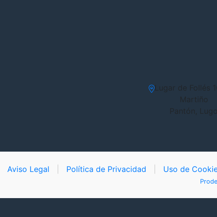
Lugar de Follés 1
Martiño
Pantón, Lug
Aviso Legal
|
Política de Privacidad
|
Uso de Cooki
Prode