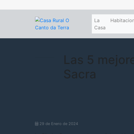
La
Habitacio
Casa
Las 5 mejore
Sacra
29 de Enero de 2024