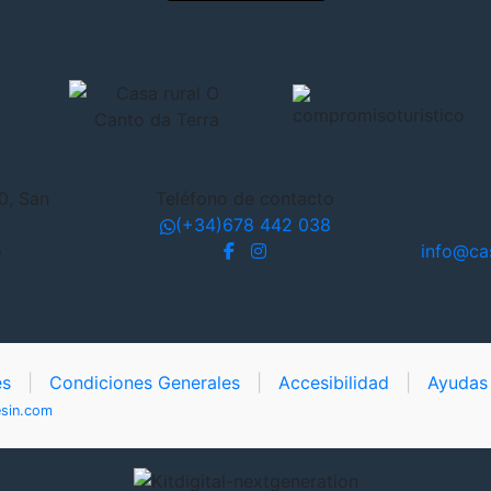
0, San
Teléfono de contacto
(+34)678 442 038
o
info@ca
es
|
Condiciones Generales
|
Accesibilidad
|
Ayudas
sin.com